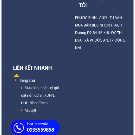
TÔI
PHƯỚC BÌNH LAND - TƯ VẤN
MUA BÁN BĐS NHƠN TRẠCH
Đường D2 B4-46 KHU ĐÔ THỊ
DTA , XÃ PHƯỚC AN, TP ĐỒNG
NAI
LIÊN KẾT NHANH
Trang chủ
Mua bán, nhận ký gửi
đất nền dư án XDHN,
HUD Nhơn Trạch
Mr: LỢI
Hotline/zalo
0935559858