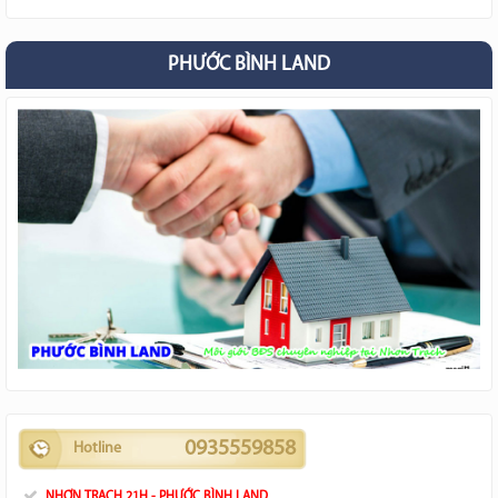
PHƯỚC BÌNH LAND
0935559858
Hotline
NHƠN TRẠCH 21H - PHƯỚC BÌNH LAND