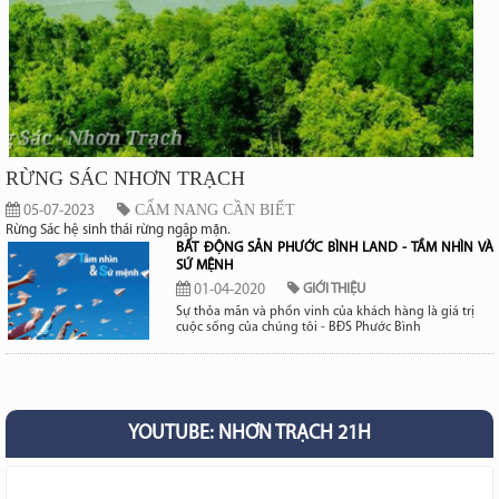
RỪNG SÁC NHƠN TRẠCH
CẨM NANG CẦN BIẾT
05-07-2023
Rừng Sác hệ sinh thái rừng ngập mặn.
BẤT ĐỘNG SẢN PHƯỚC BÌNH LAND - TẦM NHÌN VÀ
SỨ MỆNH
01-04-2020
GIỚI THIỆU
Sự thỏa mãn và phồn vinh của khách hàng là giá trị
cuộc sống của chúng tôi - BĐS Phước Bình
YOUTUBE: NHƠN TRẠCH 21H