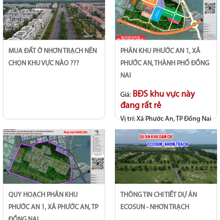
MUA ĐẤT Ở NHƠN TRẠCH NÊN
PHÂN KHU PHƯỚC AN 1, XÃ
CHỌN KHU VỰC NÀO ???
PHƯỚC AN, THÀNH PHỐ ĐỒNG
NAI
BĐS khu vực này
Giá:
đang rất rẻ
Vị trí:
Xã Phước An, TP Đồng Nai
QUY HOẠCH PHÂN KHU
THÔNG TIN CHI TIẾT DỰ ÁN
PHƯỚC AN 1, XÃ PHƯỚC AN, TP
ECOSUN - NHƠN TRẠCH
ĐỒNG NAI