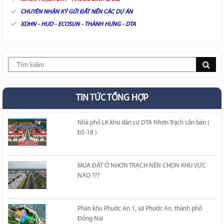
CHUYÊN NHẬN KÝ GỬI ĐẤT NỀN CÁC DỰ ÁN
XDHN - HUD - ECOSUN - THÀNH HƯNG - DTA
TIN TỨC TỔNG HỢP
Nhà phố LK khu dân cư DTA Nhơn Trạch cần bán (
b5-18 )
MUA ĐẤT Ở NHƠN TRẠCH NÊN CHỌN KHU VỰC
NÀO ???
Phân khu Phước An 1, xã Phước An, thành phố
Đồng Nai