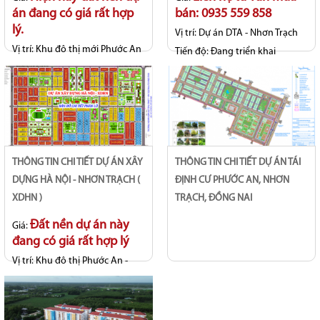
án đang có giá rất hợp
bán: 0935 559 858
lý.
Vị trí:
Dự án DTA - Nhơn Trạch
Vị trí:
Khu đô thị mới Phước An
Tiến độ:
Đang triển khai
- Long Thọ
Tiến độ:
Sổ hồng riêng từng
nền
THÔNG TIN CHI TIẾT DỰ ÁN XÂY
THÔNG TIN CHI TIẾT DỰ ÁN TÁI
DỰNG HÀ NỘI - NHƠN TRẠCH (
ĐỊNH CƯ PHƯỚC AN, NHƠN
XDHN )
TRẠCH, ĐỒNG NAI
Đất nền dự án này
Giá:
đang có giá rất hợp lý
Vị trí:
Khu đô thị Phước An -
Long Thọ
Tiến độ:
Hoàn thiện hạ tầng, sổ
hồng riêng