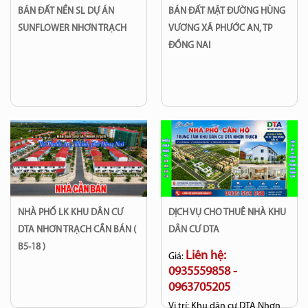
BÁN ĐẤT NỀN SL DỰ ÁN
BÁN ĐẤT MẶT ĐƯỜNG HÙNG
SUNFLOWER NHƠN TRẠCH
VƯƠNG XÃ PHƯỚC AN, TP
ĐỒNG NAI
NHÀ PHỐ LK KHU DÂN CƯ
DỊCH VỤ CHO THUÊ NHÀ KHU
DTA NHƠN TRẠCH CẦN BÁN (
DÂN CƯ DTA
B5-18 )
Liên hệ:
Giá:
0935559858 -
0963705205
Vị trí:
Khu dân cư DTA Nhơn