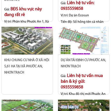
Liên hệ tư vấn:
Giá:
0935559858
BĐS khu vực này
Giá:
đang rất rẻ
Vị trí:
Dự án Ecosun
Vị trí:
Phân khu Phước An 1, Xã
Tiến độ:
Sổ hồng tên cá nhân
Phước An, Tp Đồng Nai
KHU CHUNG CƯ NHÀ Ở XÃ HỘI
DỰ ÁN TÁI ĐỊNH CƯ PHƯỚC AN,
5,61 HA TẠI XÃ PHƯỚC AN,
NHƠN TRẠCH
NHƠN TRẠCH
Liên hệ tư vấn mua
Giá:
bán & ký gửi:
0935559858
Vị trí:
Khu đô thị mới Phước An
- Long Thọ
Tiến độ:
Hoàn thiện hạ tầng
đồng bộ