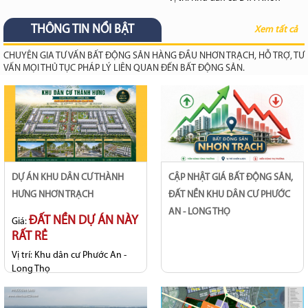
Trạch
THÔNG TIN NỔI BẬT
Tiến độ:
Nhà có sẵn thuê theo
Xem tất cả
nhu cầu
CHUYÊN GIA TƯ VẤN BẤT ĐỘNG SẢN HÀNG ĐẦU NHƠN TRẠCH, HỖ TRỢ, TƯ
VẤN MỌI THỦ TỤC PHÁP LÝ LIÊN QUAN ĐẾN BẤT ĐỘNG SẢN.
DỰ ÁN KHU DÂN CƯ THÀNH
CẬP NHẬT GIÁ BẤT ĐỘNG SẢN,
HƯNG NHƠN TRẠCH
ĐẤT NỀN KHU DÂN CƯ PHƯỚC
AN - LONG THỌ
ĐẤT NỀN DỰ ÁN NÀY
Giá:
RẤT RẺ
Vị trí:
Khu dân cư Phước An -
Long Thọ