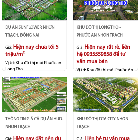
DỰ ÁN SUNFLOWER NHƠN
KHU ĐÔ THỊ LONG THỌ -
TRẠCH, ĐỒNG NAI
PHƯỚC AN NHƠN TRẠCH
Hiện nay chưa tới 5
Hiện nay rất rẻ, liên
Giá:
Giá:
triệu/m²
hệ 0935559858 để tư
vấn mua bán
Vị trí:
Khu đô thị mới Phước an -
Long Thọ
Vị trí:
Khu đô thị mới Phước An
- Long thọ
Tiến độ:
Hợp đồng
Tiến độ:
Hạ tầng hoàn thiện cơ
bản
THÔNG TIN GIÁ CẢ DỰ ÁN HUD-
KHU ĐÔ THỊ DTA CITY NHƠN
NHƠN TRẠCH
TRẠCH
Hiện nay đất nền dự
Liên hệ tư vấn mua
Giá:
Giá: