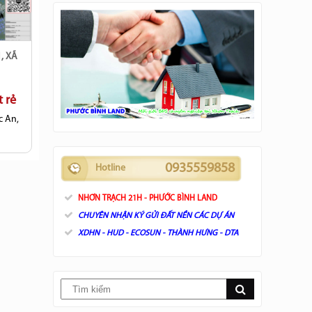
 rẻ
c An,
0935559858
Hotline
NHƠN TRẠCH 21H - PHƯỚC BÌNH LAND
CHUYÊN NHẬN KÝ GỬI ĐẤT NỀN CÁC DỰ ÁN
XDHN - HUD - ECOSUN - THÀNH HƯNG - DTA