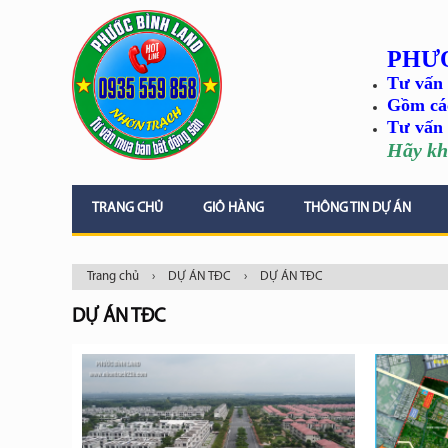
PHƯ
Tư vấn 
Gồm cá
Tư vấn 
Hãy kh
TRANG CHỦ
GIỎ HÀNG
THÔNG TIN DỰ ÁN
Trang chủ
›
DỰ ÁN TĐC
›
DỰ ÁN TĐC
DỰ ÁN TĐC