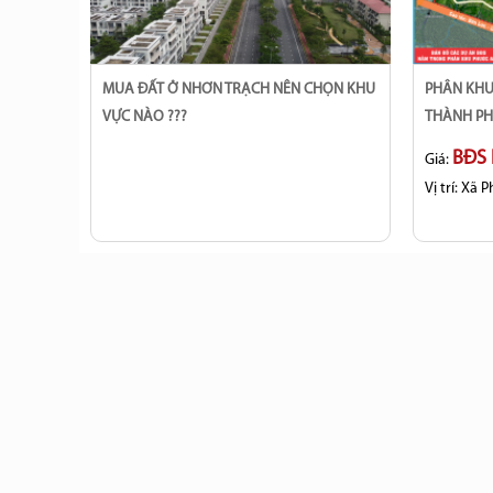
MUA ĐẤT Ở NHƠN TRẠCH NÊN CHỌN KHU
PHÂN KHU PHƯỚC AN 1, XÃ PHƯỚC AN,
VỰC NÀO ???
THÀNH PH
BĐS 
Giá:
Vị trí:
Xã P