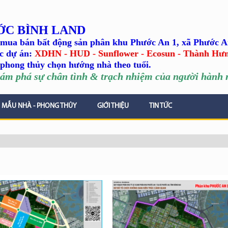
ỚC BÌNH LAND
mua bán bất động sản phân khu Phước An 1, xã Phước A
c dự án:
XDHN - HUD - Sunflower - Ecosun - Thành Hư
phong thủy chọn hướng nhà theo tuổi.
ám phá sự chân tình
& trạch nhiệm của người hành n
MẪU NHÀ - PHONG THỦY
GIỚI THIỆU
TIN TỨC