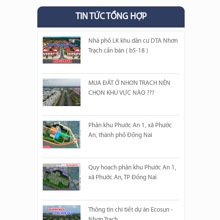
TIN TỨC TỔNG HỢP
Nhà phố LK khu dân cư DTA Nhơn
Trạch cần bán ( b5-18 )
MUA ĐẤT Ở NHƠN TRẠCH NÊN
CHỌN KHU VỰC NÀO ???
Phân khu Phước An 1, xã Phước
An, thành phố Đồng Nai
Quy hoạch phân khu Phước An 1,
xã Phước An, TP Đồng Nai
Thông tin chi tiết dự án Ecosun -
Nhơn Trạch