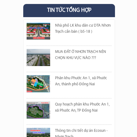
TIN TỨC TỔNG HỢP
Nhà phố LK khu dân cư DTA Nhơn
Trạch cần bán ( b5-18 )
MUA ĐẤT Ở NHƠN TRẠCH NÊN
CHỌN KHU VỰC NÀO ???
Phân khu Phước An 1, xã Phước
An, thành phố Đồng Nai
Quy hoạch phân khu Phước An 1,
xã Phước An, TP Đồng Nai
Thông tin chi tiết dự án Ecosun -
Nhơn Trạch