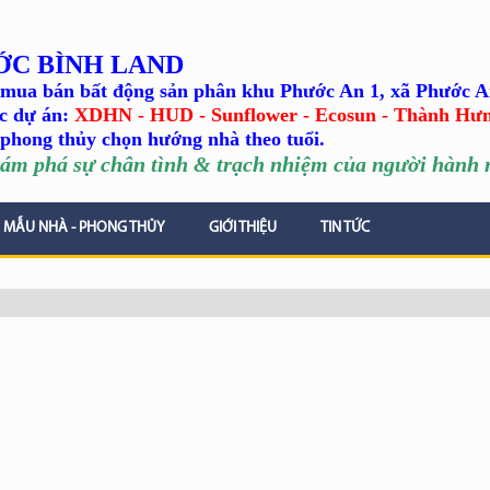
ỚC BÌNH LAND
mua bán bất động sản phân khu Phước An 1, xã Phước A
c dự án:
XDHN - HUD - Sunflower - Ecosun - Thành Hư
phong thủy chọn hướng nhà theo tuổi.
ám phá sự chân tình
& trạch nhiệm của người hành n
MẪU NHÀ - PHONG THỦY
GIỚI THIỆU
TIN TỨC