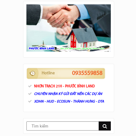
0935559858
Hotline
NHƠN TRẠCH 21H - PHƯỚC BÌNH LAND
CHUYÊN NHẬN KÝ GỬI ĐẤT NỀN CÁC DỰ ÁN
XDHN - HUD - ECOSUN - THÀNH HƯNG - DTA