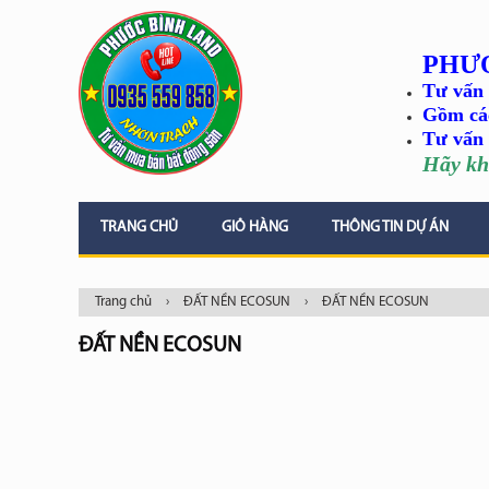
PHƯ
Tư vấn 
Gồm cá
Tư vấn 
Hãy kh
TRANG CHỦ
GIỎ HÀNG
THÔNG TIN DỰ ÁN
Trang chủ
›
ĐẤT NỀN ECOSUN
›
ĐẤT NỀN ECOSUN
ĐẤT NỀN ECOSUN