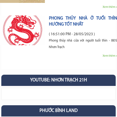
Xem thêm »
PHONG THỦY NHÀ Ở TUỔI THÌN
HƯỚNG TỐT NHẤT
( 16:51:00 PM - 28/05/2023 )
Phong thủy nhà cửa với người tuổi thìn - BĐS
Nhơn Trạch
Xem thêm »
YOUTUBE: NHƠN TRẠCH 21H
PHƯỚC BÌNH LAND