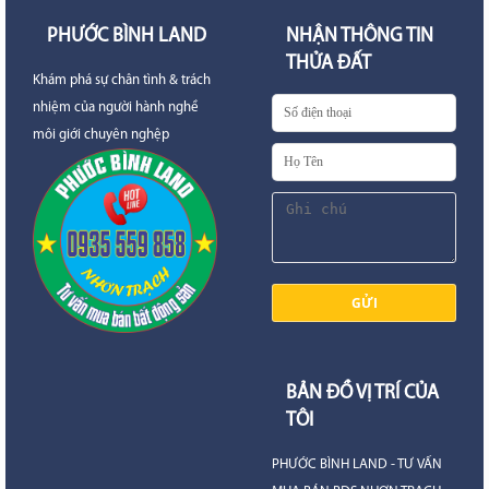
PHƯỚC BÌNH LAND
NHẬN THÔNG TIN
THỬA ĐẤT
Khám phá sự chân tình & trách
nhiệm của người hành nghề
môi giới chuyên nghệp
BẢN ĐỒ VỊ TRÍ CỦA
TÔI
PHƯỚC BÌNH LAND - TƯ VẤN