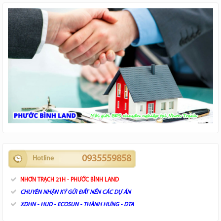
0935559858
Hotline
NHƠN TRẠCH 21H - PHƯỚC BÌNH LAND
CHUYÊN NHẬN KÝ GỬI ĐẤT NỀN CÁC DỰ ÁN
XDHN - HUD - ECOSUN - THÀNH HƯNG - DTA