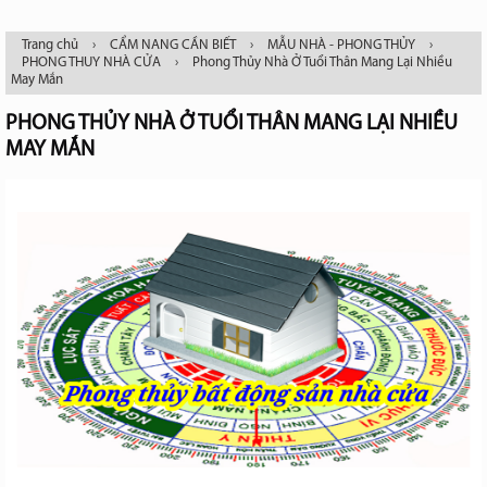
Trang chủ
›
CẨM NANG CẦN BIẾT
›
MẪU NHÀ - PHONG THỦY
›
PHONG THUY NHÀ CỬA
›
Phong Thủy Nhà Ở Tuổi Thân Mang Lại Nhiều
May Mắn
PHONG THỦY NHÀ Ở TUỔI THÂN MANG LẠI NHIỀU
MAY MẮN