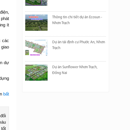
điện,
Thông tin chi tiết dự án Ecosun -
 phát
Nhơn Trạch
ng ít
c các
Dự án tái định cư Phước An, Nhơn
 giao
Trạch
ển dự
Dự án Sunflower Nhơn Trạch,
Đồng Nai
 dựng
án
bất
đổi
máu
tốt