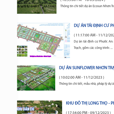
( 16:55:00 PM - 10/03/2024 )
Thông tin chi tiết dự án Ecosun Nhơn Tr
DỰ ÁN TÁI ĐỊNH CƯ 
( 11:17:00 AM - 11/12/202
Dự án tái định cư Phước An:
Trạch, gồm các công trình: ...
DỰ ÁN SUNFLOWER NHƠN TRẠ
( 10:02:00 AM - 11/12/2023 )
Thông tin chi tiết, mẫu nhà, pháp lý dự
KHU ĐÔ THỊ LONG THỌ -
( 17:34:00 PM - 09/12/2023 )