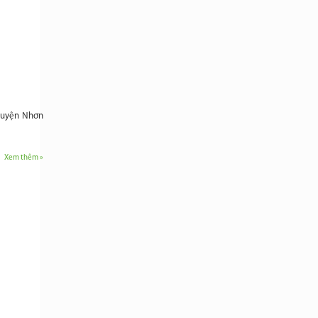
 huyện Nhơn
Xem thêm »