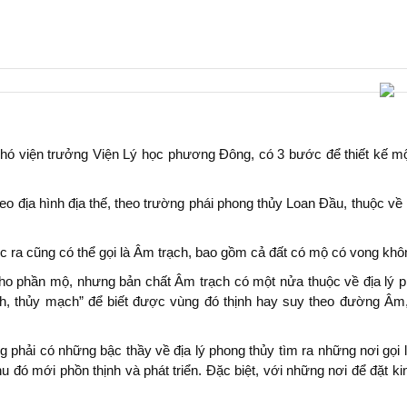
Phó viện trưởng Viện Lý học phương Đông, có 3 bước để thiết kế m
o địa hình địa thế, theo trường phái phong thủy Loan Đầu, thuộc về
c ra cũng có thể gọi là Âm trạch, bao gồm cả đất có mộ có vong k
cho phần mộ, nhưng bản chất Âm trạch có một nửa thuộc về địa lý 
ch, thủy mạch” để biết được vùng đó thịnh hay suy theo đường Âm
phải có những bậc thầy về địa lý phong thủy tìm ra những nơi gọi l
 đó mới phồn thịnh và phát triển. Đặc biệt, với những nơi để đặt ki