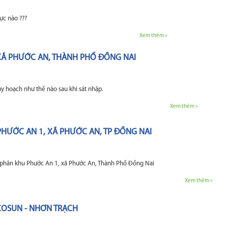
ực nào ???
Xem thêm »
XÃ PHƯỚC AN, THÀNH PHỐ ĐỒNG NAI
y hoạch như thế nào sau khi sát nhập.
Xem thêm »
HƯỚC AN 1, XÃ PHƯỚC AN, TP ĐỒNG NAI
phân khu Phước An 1, xã Phước An, Thành Phố Đồng Nai
Xem thêm »
ECOSUN - NHƠN TRẠCH