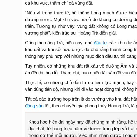
cả khu vực, thậm chí cả vùng đất.
“Nếu ví trong thực tế, hệ thống Long mạch được hiểu
đường nước. Một khu vực mà ở đó không có đường đi, 
triển. Tương tự như vậy, vùng đất không có Long mạc
vượng phát”, kiến trúc sư Hoàng Trà diễn giải.
Cũng theo ông Trà, hiện nay, chủ
đầu tư
các khu dự án
khu đất và khi sở hữu được đã cho rằng thành công tr
thông hay phù hợp với những mục đích đầu tư, thì càng
Tuy nhiên, có những khu đất rất xấu về đường Âm và Lo
án đều bị thua lỗ. Thậm chí, bao nhiêu tài sản đổ vào đó 
Thực tế, có những chủ đầu tư có tiềm lực mạnh, hay 
vẫn đúng tiến độ, nhưng khi đi vào hoạt động thì không h
Tất cả các trường hợp trên là do vướng vào khu đất hãm
động sản
tốt, theo chuyên gia phong thủy Hoàng Trà, là 
Khoa học hiện đại ngày nay đã chứng minh rằng, hệ t
địa chất, từ hàng triệu năm về trước trong lớp vỏ trá
trong cơ thể mỗi người. Việc nhìn nhận được Long m