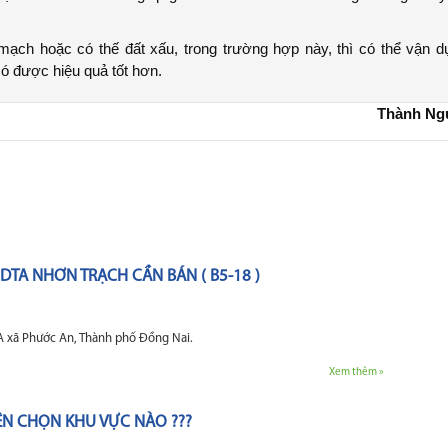
mạch hoặc có thế đất xấu, trong trường hợp này, thì có thể vận d
có được hiệu quả tốt hơn.
Thành Ng
DTA NHƠN TRẠCH CẦN BÁN ( B5-18 )
A xã Phước An, Thành phố Đồng Nai.
Xem thêm »
N CHỌN KHU VỰC NÀO ???