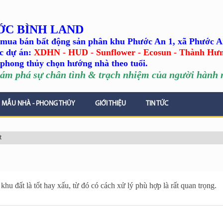
ỚC BÌNH LAND
mua bán bất động sản phân khu Phước An 1, xã Phước A
c dự án:
XDHN - HUD - Sunflower - Ecosun - Thành Hư
phong thủy chọn hướng nhà theo tuổi.
ám phá sự chân tình
& trạch nhiệm của người hành n
MẪU NHÀ - PHONG THỦY
GIỚI THIỆU
TIN TỨC
t
khu đất là tốt hay xấu, từ đó có cách xử lý phù hợp là rất quan trọng.