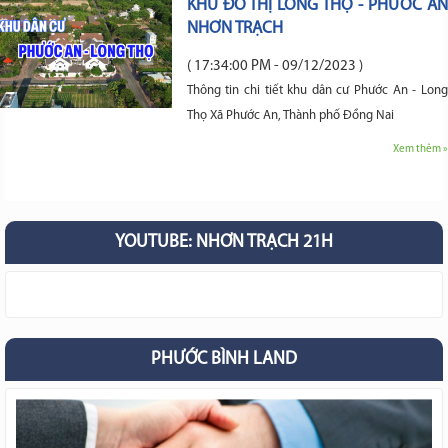
KHU ĐÔ THỊ LONG THỌ - PHƯỚC AN
NHƠN TRẠCH
( 17:34:00 PM - 09/12/2023 )
Thông tin chi tiết khu dân cư Phước An - Long
Thọ Xã Phước An, Thành phố Đồng Nai
Xem thêm »
YOUTUBE: NHƠN TRẠCH 21H
PHƯỚC BÌNH LAND