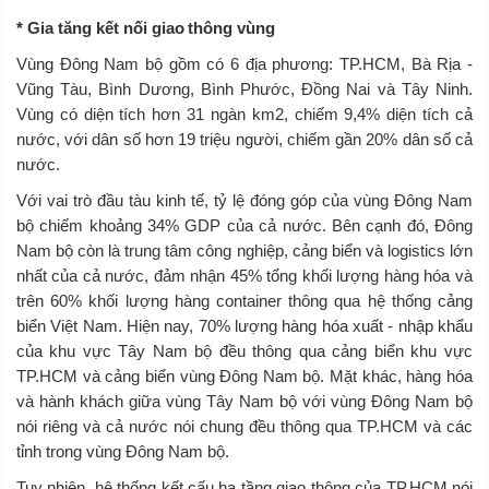
* Gia tăng kết nối giao thông vùng
Vùng Đông Nam bộ gồm có 6 địa phương: TP.HCM, Bà Rịa -
Vũng Tàu, Bình Dương, Bình Phước, Đồng Nai và Tây Ninh.
Vùng có diện tích hơn 31 ngàn km2, chiếm 9,4% diện tích cả
nước, với dân số hơn 19 triệu người, chiếm gần 20% dân số cả
nước.
Với vai trò đầu tàu kinh tế, tỷ lệ đóng góp của vùng Đông Nam
bộ chiếm khoảng 34% GDP của cả nước. Bên cạnh đó, Đông
Nam bộ còn là trung tâm công nghiệp, cảng biển và logistics lớn
nhất của cả nước, đảm nhận 45% tổng khối lượng hàng hóa và
trên 60% khối lượng hàng container thông qua hệ thống cảng
biển Việt Nam. Hiện nay, 70% lượng hàng hóa xuất - nhập khẩu
của khu vực Tây Nam bộ đều thông qua cảng biển khu vực
TP.HCM và cảng biển vùng Đông Nam bộ. Mặt khác, hàng hóa
và hành khách giữa vùng Tây Nam bộ với vùng Đông Nam bộ
nói riêng và cả nước nói chung đều thông qua TP.HCM và các
tỉnh trong vùng Đông Nam bộ.
Tuy nhiên, hệ thống kết cấu hạ tầng giao thông của TP.HCM nói