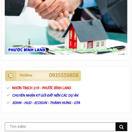
0935559858
Hotline
NHƠN TRẠCH 21H - PHƯỚC BÌNH LAND
CHUYÊN NHẬN KÝ GỬI ĐẤT NỀN CÁC DỰ ÁN
XDHN - HUD - ECOSUN - THÀNH HƯNG - DTA