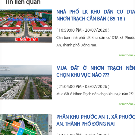
Tin liên quan
NHÀ PHỐ LK KHU DÂN CƯ DTA
NHƠN TRẠCH CẦN BÁN ( B5-18 )
( 16:59:00 PM - 20/07/2026 )
Cần bán nhà phố LK khu dân cư DTA xã Phước
An, Thành phố Đồng Nai.
Xem thêm »
MUA ĐẤT Ở NHƠN TRẠCH NÊN
CHỌN KHU VỰC NÀO ???
( 21:04:00 PM - 05/07/2026 )
Mua đất ở Nhơn Trạch nên chọn khu vực nào ???
Xem thêm »
PHÂN KHU PHƯỚC AN 1, XÃ PHƯỚC
AN, THÀNH PHỐ ĐỒNG NAI