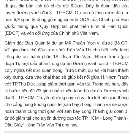
đi qua địa bàn tỉnh có chiều dài 6,3km. Đây là đoạn đầu của
tuyến đường vành đai 3 - TP.HCM. Dự án có tổng mức đầu tư
hơn 6,9 ngàn tỷ đồng gồm nguồn vốn ODA của Chính phủ Hàn
Quốc thông qua Quỹ Hợp tác phát triển kinh tế Hàn Quốc
(EDCF) và vốn đối ứng của Chính phủ Việt Nam.
Giám đốc Ban Quản lý dự án Mỹ Thuận (đơn vị được Bộ GT-
VT giao làm chủ đầu tư dự án) Trần Văn Thi cho biết, việc khởi
công dự án thành phần 1A, đoạn Tân Vạn - Nhơn Trach (giai
đoạn 1), một cấu phần trong dự án Đường vành đai 3 - TP.HCM
có ý nghĩa hết sức quan trọng. Trước mắt, dự án khi hoàn thành
xây dựng, đưa vào khai thác sẽ giúp kết nối giữa H.Nhơn Trạch
với TP.Thủ Đức, giúp giảm thời gian vận tải. Trong dài hạn, đây
là bước tiền đề để giúp hoàn thiện toàn bộ dự án Đường vành
đai 3 - TP.HCM. “Tuyến đường này có vai trò kết nối giao thông
cho cảng hàng không quốc tế (sân bay) Long Thành và sẽ được
hoàn thành cùng thời gian với sân bay Long Thành giai đoạn 1,
từ đó giảm tải cho tuyến đường cao tốc TP.HCM - Long Thành -
Dầu Giây” - ông Trần Văn Thi cho hay.