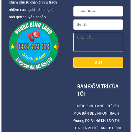
Khám phá sự chân tình & trách
nhiệm của người hành nghề
môi giới chuyên nghệp
BẢN ĐỒ VỊ TRÍ CỦA
TÔI
PHƯỚC BÌNH LAND - TƯ VẤN
MUA BÁN BĐS NHƠN TRẠCH
Đường D2 B4-46 KHU ĐÔ THỊ
DTA , XÃ PHƯỚC AN, TP ĐỒNG