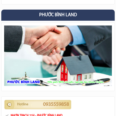
PHƯỚC BÌNH LAND
0935559858
Hotline
NHƠN TRẠCH 21H - PHƯỚC BÌNH LAND