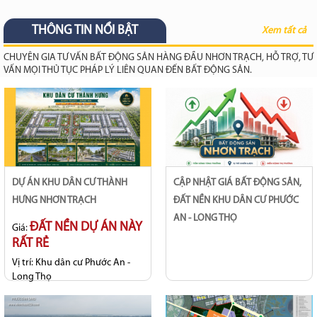
THÔNG TIN NỔI BẬT
Xem tất cả
CHUYÊN GIA TƯ VẤN BẤT ĐỘNG SẢN HÀNG ĐẦU NHƠN TRẠCH, HỖ TRỢ, TƯ
VẤN MỌI THỦ TỤC PHÁP LÝ LIÊN QUAN ĐẾN BẤT ĐỘNG SẢN.
DỰ ÁN KHU DÂN CƯ THÀNH
CẬP NHẬT GIÁ BẤT ĐỘNG SẢN,
HƯNG NHƠN TRẠCH
ĐẤT NỀN KHU DÂN CƯ PHƯỚC
AN - LONG THỌ
ĐẤT NỀN DỰ ÁN NÀY
Giá:
RẤT RẺ
Vị trí:
Khu dân cư Phước An -
Long Thọ