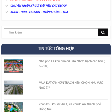
CHUYÊN NHẬN KÝ GỬI ĐẤT NỀN CÁC DỰ ÁN
XDHN - HUD - ECOSUN - THÀNH HƯNG - DTA
TIN TỨC TỔNG HỢP
Nhà phố LK khu dân cư DTA Nhơn Trạch cần bán (
b5-18 )
MUA ĐẤT Ở NHƠN TRẠCH NÊN CHỌN KHU VỰC
NÀO ???
Phân khu Phước An 1, xã Phước An, thành phố
Đồng Nai