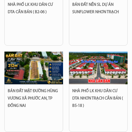
NHÀ PHỐ LK KHU DÂN CƯ
BÁN ĐẤT NỀN SL DỰ ÁN
DTA CẦN BÁN ( B2-06 )
SUNFLOWER NHƠN TRẠCH
BÁN ĐẤT MẶT ĐƯỜNG HÙNG
NHÀ PHỐ LK KHU DÂN CƯ
VƯƠNG XÃ PHƯỚC AN, TP
DTA NHƠN TRẠCH CẦN BÁN (
ĐỒNG NAI
B5-18 )