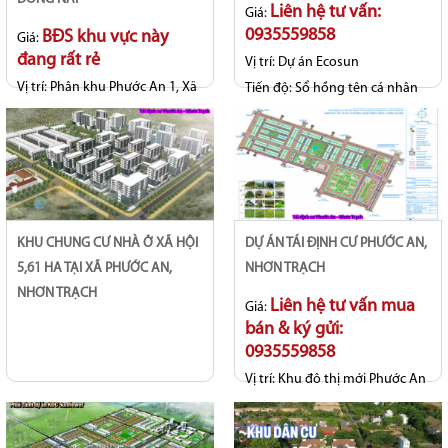
Liên hệ tư vấn:
Giá:
0935559858
BĐS khu vực này
Giá:
đang rất rẻ
Vị trí:
Dự án Ecosun
Vị trí:
Phân khu Phước An 1, Xã
Tiến độ:
Sổ hồng tên cá nhân
Phước An, Tp Đồng Nai
KHU CHUNG CƯ NHÀ Ở XÃ HỘI
DỰ ÁN TÁI ĐỊNH CƯ PHƯỚC AN,
5,61 HA TẠI XÃ PHƯỚC AN,
NHƠN TRẠCH
NHƠN TRẠCH
Liên hệ tư vấn mua
Giá:
bán & ký gửi:
0935559858
Vị trí:
Khu đô thị mới Phước An
- Long Thọ
Tiến độ:
Hoàn thiện hạ tầng
đồng bộ