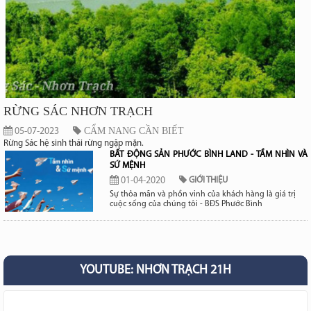
RỪNG SÁC NHƠN TRẠCH
CẨM NANG CẦN BIẾT
05-07-2023
Rừng Sác hệ sinh thái rừng ngập mặn.
BẤT ĐỘNG SẢN PHƯỚC BÌNH LAND - TẦM NHÌN VÀ
SỨ MỆNH
01-04-2020
GIỚI THIỆU
Sự thỏa mãn và phồn vinh của khách hàng là giá trị
cuộc sống của chúng tôi - BĐS Phước Bình
YOUTUBE: NHƠN TRẠCH 21H