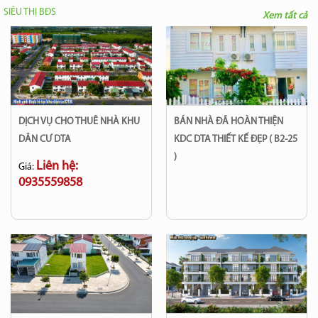
SIÊU THỊ BĐS
Xem tất cả
DỊCH VỤ CHO THUÊ NHÀ KHU
BÁN NHÀ ĐÃ HOÀN THIỆN
DÂN CƯ DTA
KDC DTA THIẾT KẾ ĐẸP ( B2-25
)
Liên hệ:
Giá:
0935559858