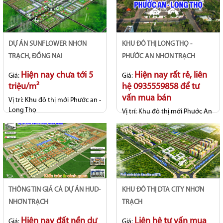
DỰ ÁN SUNFLOWER NHƠN
KHU ĐÔ THỊ LONG THỌ -
TRẠCH, ĐỒNG NAI
PHƯỚC AN NHƠN TRẠCH
Hiện nay chưa tới 5
Hiện nay rất rẻ, liên
Giá:
Giá:
triệu/m²
hệ 0935559858 để tư
vấn mua bán
Vị trí:
Khu đô thị mới Phước an -
Long Thọ
Vị trí:
Khu đô thị mới Phước An
- Long thọ
Tiến độ:
Hợp đồng
Tiến độ:
Hạ tầng hoàn thiện cơ
bản
THÔNG TIN GIÁ CẢ DỰ ÁN HUD-
KHU ĐÔ THỊ DTA CITY NHƠN
NHƠN TRẠCH
TRẠCH
Hiện nay đất nền dự
Liên hệ tư vấn mua
Giá:
Giá: