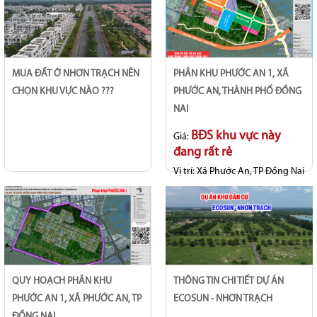
MUA ĐẤT Ở NHƠN TRẠCH NÊN
PHÂN KHU PHƯỚC AN 1, XÃ
CHỌN KHU VỰC NÀO ???
PHƯỚC AN, THÀNH PHỐ ĐỒNG
NAI
BĐS khu vực này
Giá:
đang rất rẻ
Vị trí:
Xã Phước An, TP Đồng Nai
QUY HOẠCH PHÂN KHU
THÔNG TIN CHI TIẾT DỰ ÁN
PHƯỚC AN 1, XÃ PHƯỚC AN, TP
ECOSUN - NHƠN TRẠCH
ĐỒNG NAI