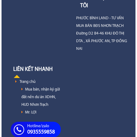
TÔI
PHƯỚC BÌNH LAND - TƯ VẤN
MUA BÁN BĐS NHƠN TRẠCH
Đường D2 B4-46 KHU ĐÔ THỊ
DTA , XÃ PHƯỚC AN, TP ĐỒNG
NAI
LIÊN KẾT NHANH
Trang chủ
Mua bán, nhận ký gửi
đất nền dư án XDHN,
HUD Nhơn Trạch
Mr: LỢI
Hotline/zalo
0935559858