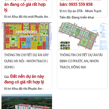
án đang có giá rất hợp
bán: 0935 559 858
lý.
Vị trí:
Dự án DTA - Nhơn Trạch
Vị trí:
Khu đô thị mới Phước An
Tiến độ:
Đang triển khai
- Long Thọ
Tiến độ:
Sổ hồng riêng từng
nền
THÔNG TIN CHI TIẾT DỰ ÁN XÂY
THÔNG TIN CHI TIẾT DỰ ÁN TÁI
DỰNG HÀ NỘI - NHƠN TRẠCH (
ĐỊNH CƯ PHƯỚC AN, NHƠN
XDHN )
TRẠCH, ĐỒNG NAI
Đất nền dự án này
Giá:
đang có giá rất hợp lý
Vị trí:
Khu đô thị Phước An -
Long Thọ
Tiến độ:
Hoàn thiện hạ tầng, sổ
hồng riêng