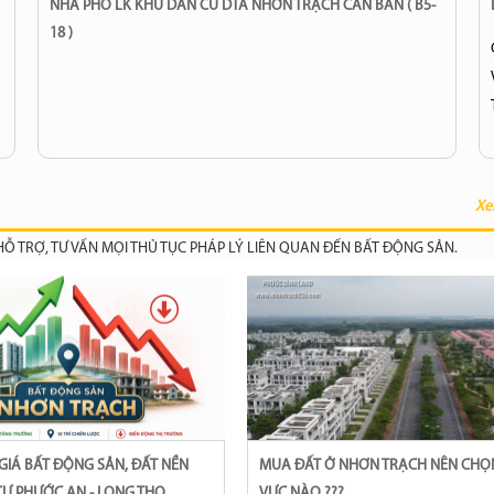
NHÀ PHỐ LK KHU DÂN CƯ DTA NHƠN TRẠCH CẦN BÁN ( B5-
18 )
Xe
 TRỢ, TƯ VẤN MỌI THỦ TỤC PHÁP LÝ LIÊN QUAN ĐẾN BẤT ĐỘNG SẢN.
MUA ĐẤT Ở NHƠN TRẠCH NÊN CHỌN KHU
Ư PHƯỚC AN - LONG THỌ
VỰC NÀO ???