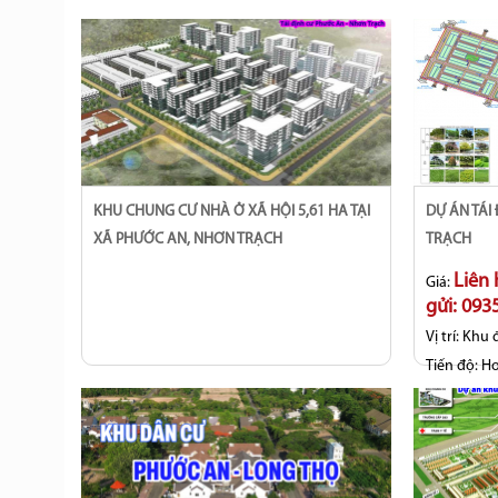
KHU CHUNG CƯ NHÀ Ở XÃ HỘI 5,61 HA TẠI
DỰ ÁN TÁI ĐỊNH CƯ PHƯỚC AN, NHƠN
XÃ PHƯỚC AN, NHƠN TRẠCH
TRẠCH
Liên
Giá:
gửi: 09
Vị trí:
Khu đ
Tiến độ:
Ho