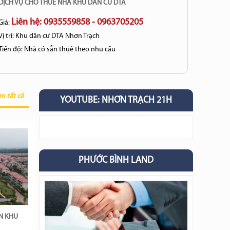
DỊCH VỤ CHO THUÊ NHÀ KHU DÂN CƯ DTA
Liên hệ: 0935559858 - 0963705205
Giá:
Vị trí:
Khu dân cư DTA Nhơn Trạch
Tiến độ:
Nhà có sẵn thuê theo nhu cầu
m tất cả
YOUTUBE: NHƠN TRẠCH 21H
PHƯỚC BÌNH LAND