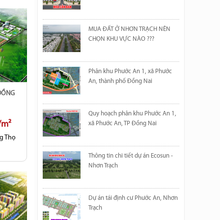
MUA ĐẤT Ở NHƠN TRẠCH NÊN
CHỌN KHU VỰC NÀO ???
Phân khu Phước An 1, xã Phước
An, thành phố Đồng Nai
Quy hoạch phân khu Phước An 1,
u/m²
xã Phước An, TP Đồng Nai
ng Thọ
Thông tin chi tiết dự án Ecosun -
Nhơn Trạch
Dự án tái định cư Phước An, Nhơn
Trạch