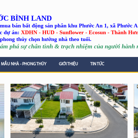
ỚC BÌNH LAND
mua bán bất động sản phân khu Phước An 1, xã Phước A
c dự án:
XDHN - HUD - Sunflower - Ecosun - Thành Hư
phong thủy chọn hướng nhà theo tuổi.
ám phá sự chân tình
& trạch nhiệm của người hành n
MẪU NHÀ - PHONG THỦY
GIỚI THIỆU
TIN TỨC