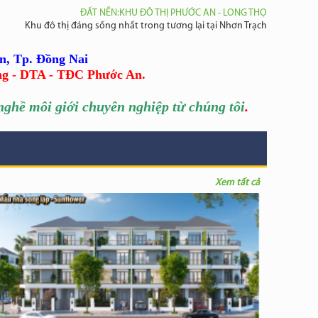
ĐẤT NỀN:KHU ĐÔ THỊ PHƯỚC AN - LONG THỌ
Khu đô thị đáng sống nhất trong tương lại tại Nhơn Trạch
n, Tp. Đồng Nai
ng - DTA - TĐC Phước An.
ghề môi giới chuyên nghiệp từ chúng tôi
.
Xem tất cả