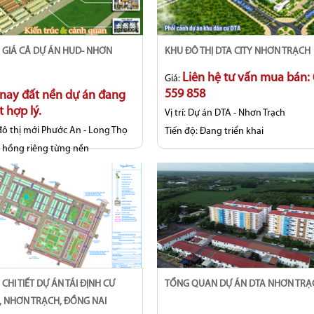
KHU ĐÔ THỊ DTA CITY NHƠN TRẠCH
Liên hệ tư vấn mua bán:
Giá:
559 858
 nay đất nền dự án đang
t hợp lý.
Vị trí:
Dự án DTA - Nhơn Trạch
ô thị mới Phước An - Long Thọ
Tiến độ:
Đang triển khai
 hồng riêng từng nền
TỔNG QUAN DỰ ÁN DTA NHƠN TRẠ
, NHƠN TRẠCH, ĐỒNG NAI