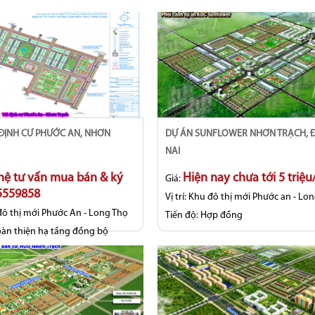
DỰ ÁN SUNFLOWER NHƠN TRẠCH, ĐỒNG
NAI
 hệ tư vấn mua bán & ký
Hiện nay chưa tới 5 triệ
Giá:
35559858
Vị trí:
Khu đô thị mới Phước an - Lo
ô thị mới Phước An - Long Thọ
Tiến độ:
Hợp đồng
àn thiện hạ tầng đồng bộ