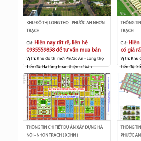
KHU ĐÔ THỊ LONG THỌ - PHƯỚC AN NHƠN
THÔNG TIN GIÁ CẢ DỰ ÁN HUD- NHƠN
TRẠCH
TRẠCH
Hiện nay rất rẻ, liên hệ
Hiện
Giá:
Giá:
0935559858 để tư vấn mua bán
có giá rấ
Vị trí:
Khu đô thị mới Phước An - Long thọ
Vị trí:
Khu đ
Tiến độ:
Hạ tầng hoàn thiện cơ bản
Tiến độ:
Sổ
THÔNG TIN CHI TIẾT DỰ ÁN XÂY DỰNG HÀ
THÔNG TIN CHI TIẾT DỰ ÁN TÁI ĐỊNH CƯ
NỘI - NHƠN TRẠCH ( XDHN )
PHƯỚC AN