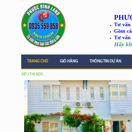
PHƯ
Tư vấn 
Gồm cá
Tư vấn 
Hãy kh
TRANG CHỦ
GIỎ HÀNG
THÔNG TIN DỰ ÁN
SIÊU THỊ BĐS