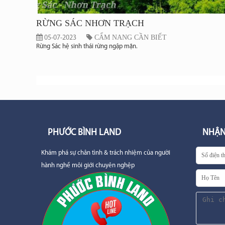
RỪNG SÁC NHƠN TRẠCH
CẨM NANG CẦN BIẾT
05-07-2023
Rừng Sác hệ sinh thái rừng ngập mặn.
PHƯỚC BÌNH LAND
NHẬN
Khám phá sự chân tình & trách nhiệm của người
hành nghề môi giới chuyên nghệp