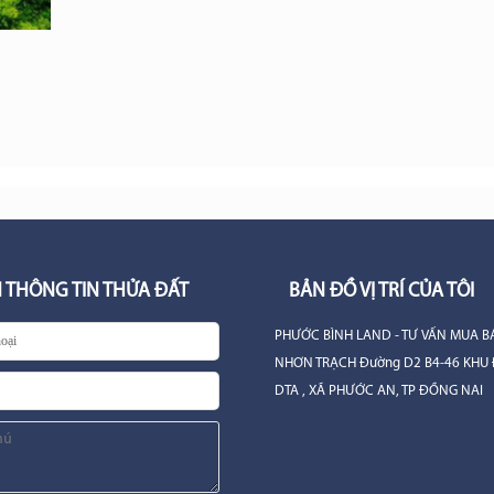
 THÔNG TIN THỬA ĐẤT
BẢN ĐỒ VỊ TRÍ CỦA TÔI
PHƯỚC BÌNH LAND - TƯ VẤN MUA B
NHƠN TRẠCH Đường D2 B4-46 KHU 
DTA , XÃ PHƯỚC AN, TP ĐỒNG NAI