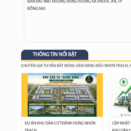
BÁN ĐẤT MẶT ĐƯỜNG HÙNG VƯƠNG XÃ PHƯỚC AN, TP
ĐỒNG NAI
THÔNG TIN NỔI BẬT
CHUYÊN GIA TƯ VẤN BẤT ĐỘNG SẢN HÀNG ĐẦU NHƠN TRẠCH, HỖ
DỰ ÁN KHU DÂN CƯ THÀNH HƯNG NHƠN
CẬP NHẬT GIÁ BẤT ĐỘNG SẢN, ĐẤT NỀN
TRẠCH
KHU DÂN C