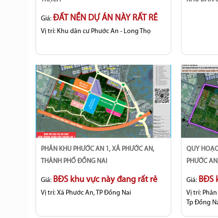
ĐẤT NỀN DỰ ÁN NÀY RẤT RẺ
Giá:
Vị trí:
Khu dân cư Phước An - Long Thọ
PHÂN KHU PHƯỚC AN 1, XÃ PHƯỚC AN,
QUY HOẠCH PHÂN KHU PHƯỚC AN 1, XÃ
THÀNH PHỐ ĐỒNG NAI
PHƯỚC AN,
BĐS khu vực này đang rất rẻ
BĐS k
Giá:
Giá:
Vị trí:
Xã Phước An, TP Đồng Nai
Vị trí:
Phân
Tp Đồng N