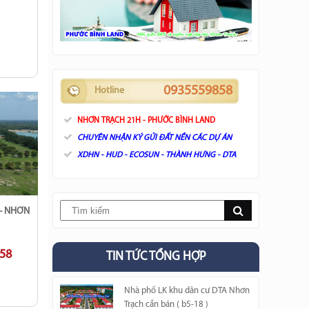
0935559858
Hotline
NHƠN TRẠCH 21H - PHƯỚC BÌNH LAND
CHUYÊN NHẬN KÝ GỬI ĐẤT NỀN CÁC DỰ ÁN
XDHN - HUD - ECOSUN - THÀNH HƯNG - DTA
858
TIN TỨC TỔNG HỢP
Nhà phố LK khu dân cư DTA Nhơn
Trạch cần bán ( b5-18 )