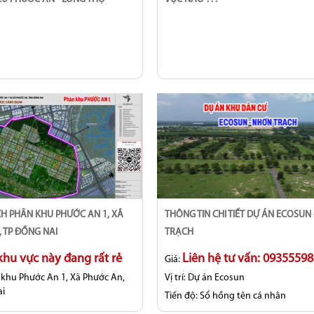
THÔNG TIN CHI TIẾT DỰ ÁN ECOSUN - NHƠN
 TP ĐỒNG NAI
TRẠCH
hu vực này đang rất rẻ
Liên hệ tư vấn: 0935559
Giá:
 khu Phước An 1, Xã Phước An,
Vị trí:
Dự án Ecosun
ai
Tiến độ:
Sổ hồng tên cá nhân