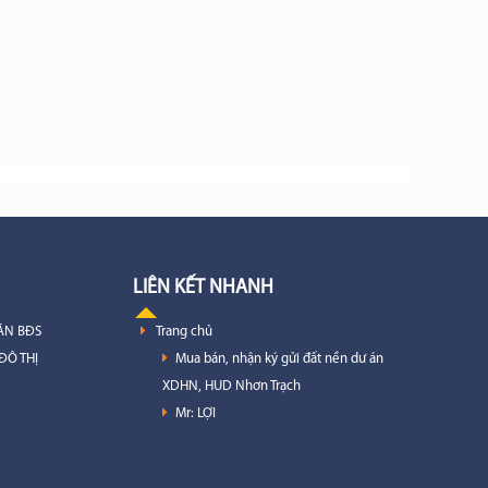
LIÊN KẾT NHANH
ÁN BĐS
Trang chủ
ĐÔ THỊ
Mua bán, nhận ký gửi đất nền dư án
XDHN, HUD Nhơn Trạch
Mr: LỢI