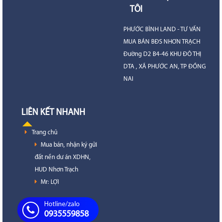
TÔI
PHƯỚC BÌNH LAND - TƯ VẤN
MUA BÁN BĐS NHƠN TRẠCH
Đường D2 B4-46 KHU ĐÔ THỊ
DTA , XÃ PHƯỚC AN, TP ĐỒNG
NAI
LIÊN KẾT NHANH
Trang chủ
Mua bán, nhận ký gửi
đất nền dư án XDHN,
HUD Nhơn Trạch
Mr: LỢI
Hotline/zalo
0935559858