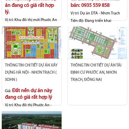
án đang có giá rất hợp
bán: 0935 559 858
lý.
Vị trí:
Dự án DTA - Nhơn Trạch
Vị trí:
Khu đô thị mới Phước An
Tiến độ:
Đang triển khai
- Long Thọ
Tiến độ:
Sổ hồng riêng từng
nền
THÔNG TIN CHI TIẾT DỰ ÁN XÂY
THÔNG TIN CHI TIẾT DỰ ÁN TÁI
DỰNG HÀ NỘI - NHƠN TRẠCH (
ĐỊNH CƯ PHƯỚC AN, NHƠN
XDHN )
TRẠCH, ĐỒNG NAI
Đất nền dự án này
Giá:
đang có giá rất hợp lý
Vị trí:
Khu đô thị Phước An -
Long Thọ
Tiến độ:
Hoàn thiện hạ tầng, sổ
hồng riêng