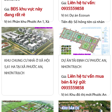
Liên hệ tư vấn:
Giá:
0935559858
BĐS khu vực này
Giá:
đang rất rẻ
Vị trí:
Dự án Ecosun
Vị trí:
Phân khu Phước An 1, Xã
Tiến độ:
Sổ hồng tên cá nhân
Phước An, Tp Đồng Nai
KHU CHUNG CƯ NHÀ Ở XÃ HỘI
DỰ ÁN TÁI ĐỊNH CƯ PHƯỚC AN,
5,61 HA TẠI XÃ PHƯỚC AN,
NHƠN TRẠCH
NHƠN TRẠCH
Liên hệ tư vấn mua
Giá:
bán & ký gửi:
0935559858
Vị trí:
Khu đô thị mới Phước An
- Long Thọ
Tiến độ:
Hoàn thiện hạ tầng
đồng bộ