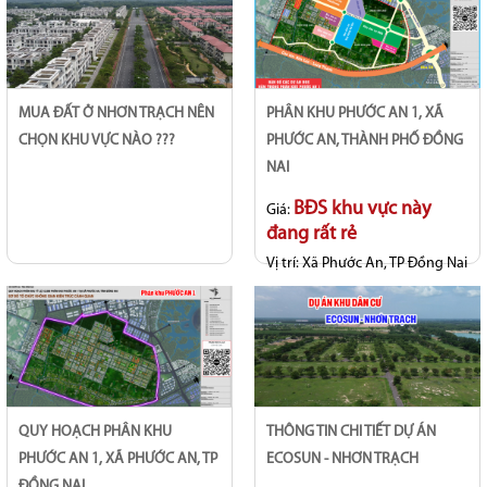
MUA ĐẤT Ở NHƠN TRẠCH NÊN
PHÂN KHU PHƯỚC AN 1, XÃ
CHỌN KHU VỰC NÀO ???
PHƯỚC AN, THÀNH PHỐ ĐỒNG
NAI
BĐS khu vực này
Giá:
đang rất rẻ
Vị trí:
Xã Phước An, TP Đồng Nai
QUY HOẠCH PHÂN KHU
THÔNG TIN CHI TIẾT DỰ ÁN
PHƯỚC AN 1, XÃ PHƯỚC AN, TP
ECOSUN - NHƠN TRẠCH
ĐỒNG NAI