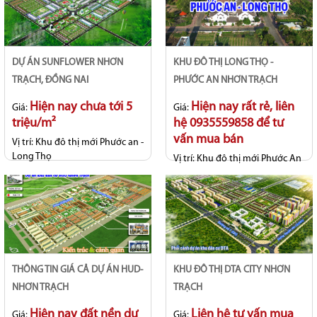
DỰ ÁN SUNFLOWER NHƠN
KHU ĐÔ THỊ LONG THỌ -
TRẠCH, ĐỒNG NAI
PHƯỚC AN NHƠN TRẠCH
Hiện nay chưa tới 5
Hiện nay rất rẻ, liên
Giá:
Giá:
triệu/m²
hệ 0935559858 để tư
vấn mua bán
Vị trí:
Khu đô thị mới Phước an -
Long Thọ
Vị trí:
Khu đô thị mới Phước An
- Long thọ
Tiến độ:
Hợp đồng
Tiến độ:
Hạ tầng hoàn thiện cơ
bản
THÔNG TIN GIÁ CẢ DỰ ÁN HUD-
KHU ĐÔ THỊ DTA CITY NHƠN
NHƠN TRẠCH
TRẠCH
Hiện nay đất nền dự
Liên hệ tư vấn mua
Giá:
Giá: