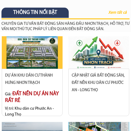
THÔNG TIN NỔI BẬT
Xem tất cả
CHUYÊN GIA TƯ VẤN BẤT ĐỘNG SẢN HÀNG ĐẦU NHƠN TRẠCH, HỖ TRỢ, TƯ
VẤN MỌI THỦ TỤC PHÁP LÝ LIÊN QUAN ĐẾN BẤT ĐỘNG SẢN.
DỰ ÁN KHU DÂN CƯ THÀNH
CẬP NHẬT GIÁ BẤT ĐỘNG SẢN,
HƯNG NHƠN TRẠCH
ĐẤT NỀN KHU DÂN CƯ PHƯỚC
AN - LONG THỌ
ĐẤT NỀN DỰ ÁN NÀY
Giá:
RẤT RẺ
Vị trí:
Khu dân cư Phước An -
Long Thọ