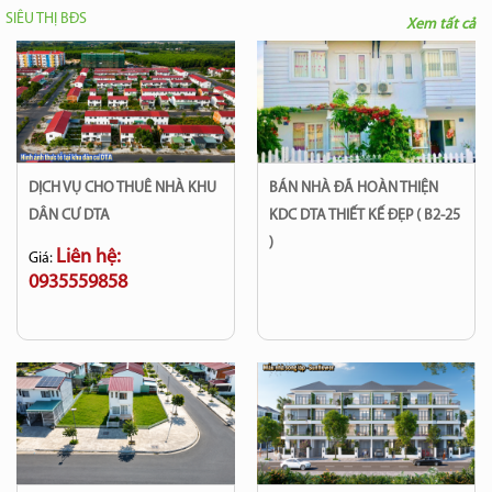
SIÊU THỊ BĐS
Xem tất cả
DỊCH VỤ CHO THUÊ NHÀ KHU
BÁN NHÀ ĐÃ HOÀN THIỆN
DÂN CƯ DTA
KDC DTA THIẾT KẾ ĐẸP ( B2-25
)
Liên hệ:
Giá:
0935559858