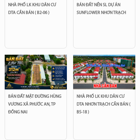
NHÀ PHỐ LK KHU DÂN CƯ
BÁN ĐẤT NỀN SL DỰ ÁN
DTA CẦN BÁN ( B2-06 )
SUNFLOWER NHƠN TRẠCH
BÁN ĐẤT MẶT ĐƯỜNG HÙNG
NHÀ PHỐ LK KHU DÂN CƯ
VƯƠNG XÃ PHƯỚC AN, TP
DTA NHƠN TRẠCH CẦN BÁN (
ĐỒNG NAI
B5-18 )