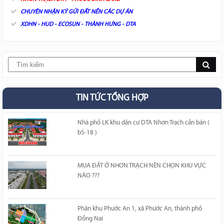
CHUYÊN NHẬN KÝ GỬI ĐẤT NỀN CÁC DỰ ÁN
XDHN - HUD - ECOSUN - THÀNH HƯNG - DTA
TIN TỨC TỔNG HỢP
Nhà phố LK khu dân cư DTA Nhơn Trạch cần bán (
b5-18 )
MUA ĐẤT Ở NHƠN TRẠCH NÊN CHỌN KHU VỰC
NÀO ???
Phân khu Phước An 1, xã Phước An, thành phố
Đồng Nai