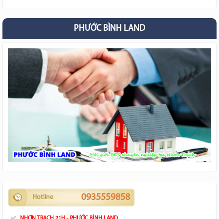
PHƯỚC BÌNH LAND
0935559858
Hotline
NHƠN TRẠCH 21H - PHƯỚC BÌNH LAND