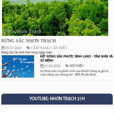
RỪNG SÁC NHƠN TRẠCH
CẨM NANG CẦN BIẾT
05-07-2023
Rừng Sác hệ sinh thái rừng ngập mặn.
BẤT ĐỘNG SẢN PHƯỚC BÌNH LAND - TẦM NHÌN VÀ
SỨ MỆNH
01-04-2020
GIỚI THIỆU
Sự thỏa mãn và phồn vinh của khách hàng là giá trị
cuộc sống của chúng tôi - BĐS Phước Bình
YOUTUBE: NHƠN TRẠCH 21H